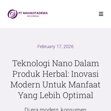
Skip
to
Toggl
content
Navig
Home
February 17, 2026
Mahkotadewa Indonesia
Teknologi Nano Dalam
Griya Sehat Mahkotadewa
Produk Herbal: Inovasi
Modern Untuk Manfaat
Produk
Yang Lebih Optimal
Blog
Di era modern, konsumen