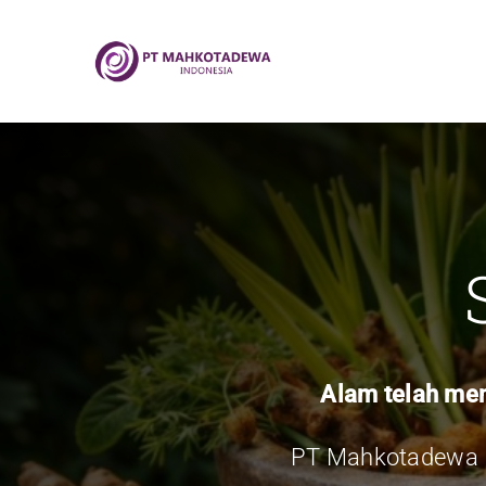
Skip
to
content
Alam telah men
PT Mahkotadewa I