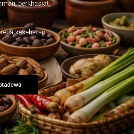
aman, berkhasiat,
arena kesehatan
kotadewa