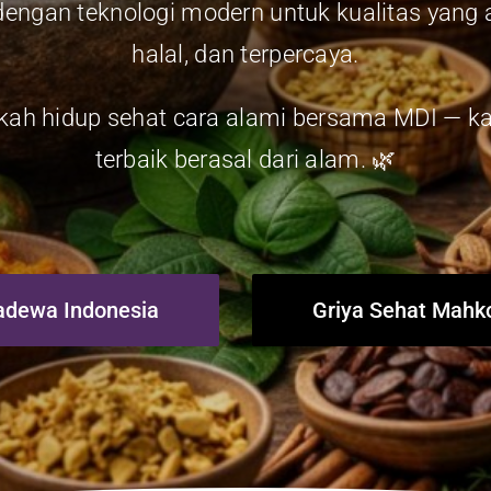
engan teknologi modern untuk kualitas yang 
halal, dan terpercaya.
gkah hidup sehat cara alami bersama MDI — k
terbaik berasal dari alam. 🌿
adewa Indonesia
Griya Sehat Mah