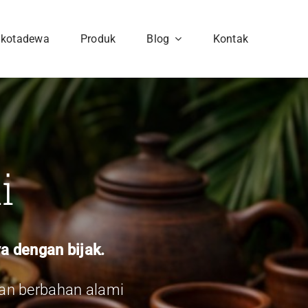
hkotadewa
Produk
Blog
Kontak
i
a dengan bijak.
an berbahan alami