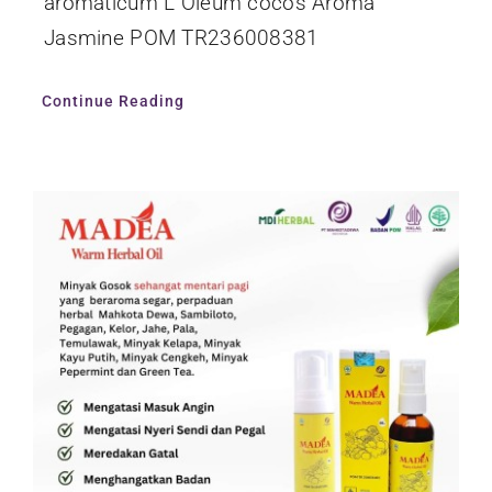
aromaticum L Oleum cocos Aroma
Jasmine POM TR236008381
Continue Reading