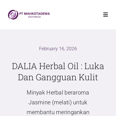
Skip
to
Toggl
content
Navig
Home
February 16, 2026
Mahkotadewa Indonesia
DALIA Herbal Oil : Luka
Griya Sehat Mahkotadewa
Dan Gangguan Kulit
Produk
Minyak Herbal beraroma
Jasmine (melati) untuk
Blog
membantu meringankan