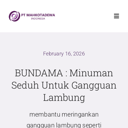
Skip
to
Toggl
content
Navig
Home
February 16, 2026
Mahkotadewa Indonesia
BUNDAMA : Minuman
Griya Sehat Mahkotadewa
Seduh Untuk Gangguan
Lambung
Produk
membantu meringankan
Blog
gangguan lambung seperti