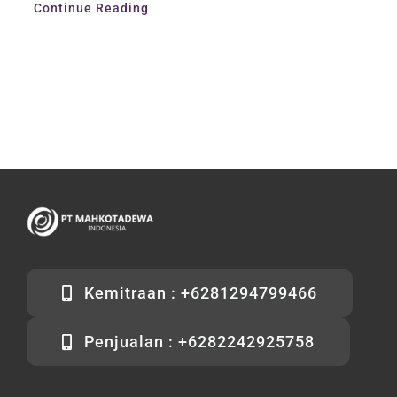
Continue Reading
Kemitraan : +6281294799466
Penjualan : +6282242925758