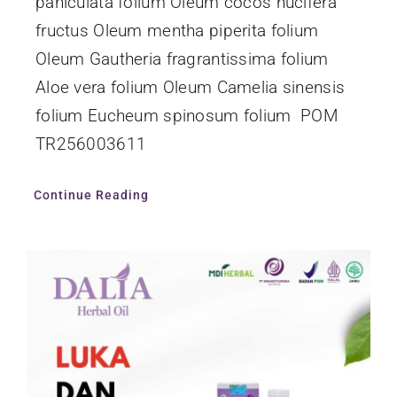
paniculata folium Oleum cocos nucifera
fructus Oleum mentha piperita folium
Oleum Gautheria fragrantissima folium
Aloe vera folium Oleum Camelia sinensis
folium Eucheum spinosum folium POM
TR256003611
Continue Reading