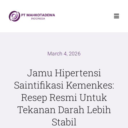
Skip
to
Toggl
content
Navig
Home
March 4, 2026
Mahkotadewa Indonesia
Jamu Hipertensi
Griya Sehat Mahkotadewa
Saintifikasi Kemenkes:
Resep Resmi Untuk
Produk
Tekanan Darah Lebih
Blog
Stabil