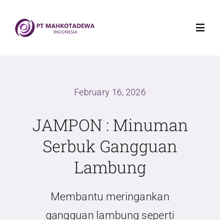
Skip
to
Toggl
content
Navig
Home
February 16, 2026
Mahkotadewa Indonesia
JAMPON : Minuman
Griya Sehat Mahkotadewa
Serbuk Gangguan
Lambung
Produk
Membantu meringankan
Blog
gangguan lambung seperti