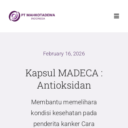
Skip
to
Toggl
content
Navig
Home
February 16, 2026
Mahkotadewa Indonesia
Kapsul MADECA :
Griya Sehat Mahkotadewa
Antioksidan
Produk
Membantu memelihara
kondisi kesehatan pada
Blog
penderita kanker Cara